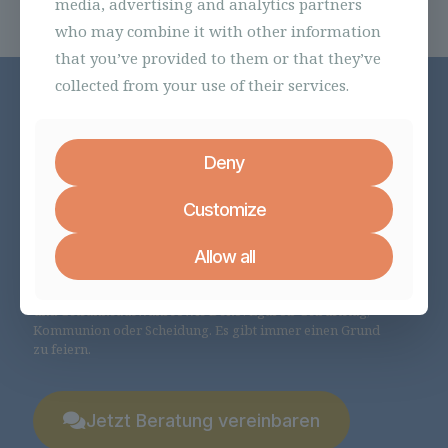
media, advertising and analytics partners
who may combine it with other information
that you’ve provided to them or that they’ve
collected from your use of their services.
Feiere deine Feste bei
Deny
uns!
Customize
Buche unsere Räumlichkeiten.
Allow all
Kein Geschirrspülen und Sauber machen mehr nötig. Feier
deine Feste bei uns und wir helfen Dir bei der Speisen-
und Getränkeauswahl sowie Deko! Egal ob Geburtstag,
Kommunion oder Scheidung. Es gibt immer einen Grund
zu feiern.
Jetzt Beratung vereinbaren